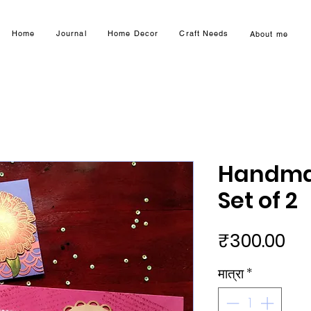
Home
Journal
Home Decor
Craft Needs
About me
Handma
Set of 2
मूल्य
₹300.00
मात्रा
*