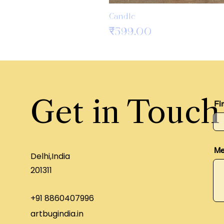
Candle
मूल्य
₹599.00
Get in Touch
Fi
Me
Delhi,India
201311
+91 8860407996
artbugindia.in